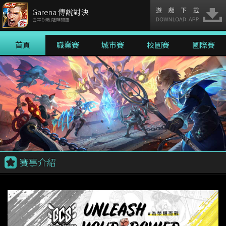
Garena 傳說對決
公平對戰 隨時開團
首頁
職業賽
城市賽
校園賽
國際賽
賽事介紹