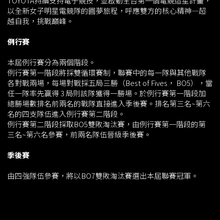
TOYOTA持續支持電子競技，並啟動全台第一個電競造星計畫，
以全新女子明星電競隊的圓夢旅程，呼應雙方的核心精神—超
越自我，挑戰巔峰。
例行賽
本屆例行賽分為兩個階段。
例行賽第一階段將採雙循環賽制，聯賽中的每一隊與其他戰隊
各對戰兩場，每場對戰採五局三勝（Best of Fives， BO5），當
任一隊率先贏得 3 局則該隊獲得一勝場。於例行賽第一階段加
總勝場數排名前兩名的戰隊直接進入季後賽。排名第三名~第六
名的四支隊伍進入例行賽第二階段。
例行賽第二階段採取BO5雙敗淘汰賽，由例行賽第一階段的第
三名~第六名參賽，前兩名隊伍晉級季後賽。
季後賽
由四強隊伍參賽，將以BO7雙敗淘汰賽選出本屆聯賽冠軍。