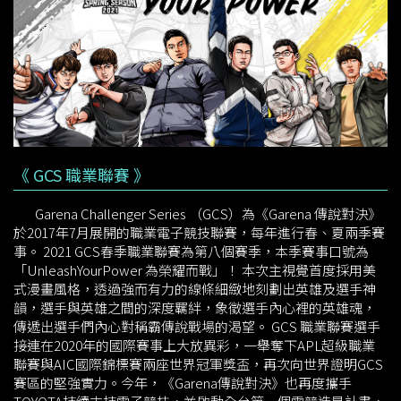
《 GCS 職業聯賽 》
Garena Challenger Series （GCS）為《Garena 傳說對決》
於2017年7月展開的職業電子競技聯賽，每年進行春、夏兩季賽
事。 2021 GCS春季職業聯賽為第八個賽季，本季賽事口號為
「UnleashYourPower 為榮耀而戰」！ 本次主視覺首度採用美
式漫畫風格，透過強而有力的線條細緻地刻劃出英雄及選手神
韻，選手與英雄之間的深度羈絆，象徵選手內心裡的英雄魂，
傳遞出選手們內心對稱霸傳說戰場的渴望。 GCS 職業聯賽選手
接連在2020年的國際賽事上大放異彩，一舉奪下APL超級職業
聯賽與AIC國際錦標賽兩座世界冠軍獎盃，再次向世界證明GCS
賽區的堅強實力。今年，《Garena傳說對決》也再度攜手